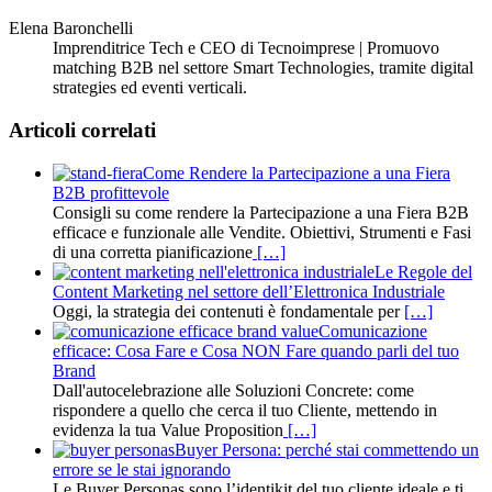
Elena Baronchelli
Imprenditrice Tech e CEO di Tecnoimprese | Promuovo
matching B2B nel settore Smart Technologies, tramite digital
strategies ed eventi verticali.
Articoli correlati
Come Rendere la Partecipazione a una Fiera
B2B profittevole
Consigli su come rendere la Partecipazione a una Fiera B2B
efficace e funzionale alle Vendite. Obiettivi, Strumenti e Fasi
di una corretta pianificazione
[…]
Le Regole del
Content Marketing nel settore dell’Elettronica Industriale
Oggi, la strategia dei contenuti è fondamentale per
[…]
Comunicazione
efficace: Cosa Fare e Cosa NON Fare quando parli del tuo
Brand
Dall'autocelebrazione alle Soluzioni Concrete: come
rispondere a quello che cerca il tuo Cliente, mettendo in
evidenza la tua Value Proposition
[…]
Buyer Persona: perché stai commettendo un
errore se le stai ignorando
Le Buyer Personas sono l’identikit del tuo cliente ideale e ti