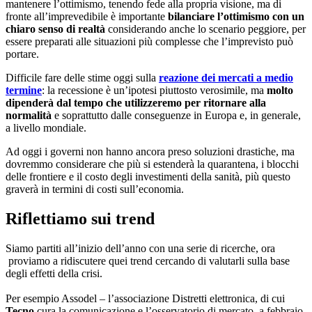
mantenere l’ottimismo, tenendo fede alla propria visione, ma di
fronte all’imprevedibile è importante
bilanciare l’ottimismo con un
chiaro senso di realtà
considerando anche lo scenario peggiore, per
essere preparati alle situazioni più complesse che l’imprevisto può
portare.
Difficile fare delle stime oggi sulla
reazione dei mercati a medio
termine
: la recessione è un’ipotesi piuttosto verosimile, ma
molto
dipenderà dal tempo che utilizzeremo per ritornare alla
normalità
e soprattutto dalle conseguenze in Europa e, in generale,
a livello mondiale.
Ad oggi i governi non hanno ancora preso soluzioni drastiche, ma
dovremmo considerare che più si estenderà la quarantena, i blocchi
delle frontiere e il costo degli investimenti della sanità, più questo
graverà in termini di costi sull’economia.
Riflettiamo sui trend
Siamo partiti all’inizio dell’anno con una serie di ricerche, ora
proviamo a ridiscutere quei trend cercando di valutarli sulla base
degli effetti della crisi.
Per esempio Assodel – l’associazione Distretti elettronica, di cui
Tecno
cura la comunicazione e l’osservatorio di mercato, a febbraio