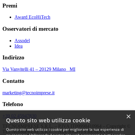
Premi
Award EcoHiTech
Osservatori di mercato
Assodel
Idea
Indirizzo
Via Vanvitelli 41 – 20129 Milano MI
Contatto
marketing@tecnoimprese.it
Telefono
×
+39 02 45947830
Questo sito web utilizza cookie
TECNOIMPRESE S.R.L. – P.IVA IT09998410964 – Copyright ©
Questo sito web utilizza i cookie per migliorare la tua esperienza di
TECNOIMPRESE S.R.L. – ALL RIGHTS RESERVED