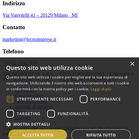
Indirizzo
Via Vanvitelli 41 – 20129 Milano MI
Contatto
marketing@tecnoimprese.it
Telefono
×
+39 02 45947830
Questo sito web utilizza cookie
TECNOIMPRESE S.R.L. – P.IVA IT09998410964 – Copyright ©
Questo sito web utilizza i cookie per migliorare la tua esperienza di
TECNOIMPRESE S.R.L. – ALL RIGHTS RESERVED
navigazione. Utilizzando il nostro sito web acconsenti a tutti i cookie
in conformità con la nostra policy per i cookie.
Leggi di più
Chi siamo
Il tuo percorso
STRETTAMENTE NECESSARI
PERFORMANCE
Casi di successo
Indagini di mercato
Blog
TARGETING
FUNZIONALITÀ
Contatti
MOSTRA DETTAGLI
Vuoi approfondire ciò che possiamo fare per te? Prendiamoci un
caffè… Oppure…
ACCETTA TUTTO
RIFIUTA TUTTO