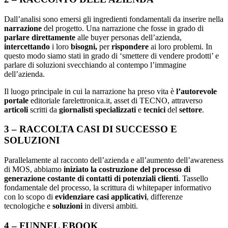
Dall’analisi sono emersi gli ingredienti fondamentali da inserire nella
narrazione
del progetto. Una narrazione che fosse in grado di
parlare direttamente
alle buyer personas dell’azienda,
intercettando
i loro
bisogni,
per
rispondere
ai loro problemi. In
questo modo siamo stati in grado di ‘smettere di vendere prodotti’ e
parlare di soluzioni svecchiando al contempo l’immagine
dell’azienda.
Il luogo principale in cui la narrazione ha preso vita è
l’autorevole
portale
editoriale farelettronica.it, asset di TECNO, attraverso
articoli
scritti da
giornalisti
specializzati
e
tecnici
del
settore
.
3 – RACCOLTA CASI DI SUCCESSO E
SOLUZIONI
Parallelamente al racconto dell’azienda e all’aumento dell’awareness
di MOS, abbiamo
iniziato la costruzione del processo di
generazione costante di contatti di potenziali clienti
. Tassello
fondamentale del processo, la scrittura di whitepaper informativo
con lo scopo di
evidenziare casi applicativi
, differenze
tecnologiche e
soluzioni
in diversi ambiti.
4 – FUNNEL EBOOK