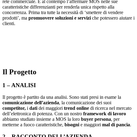
rete commerciale. E al contempo l’affermare MOS nelle sue
caratteristiche differenzianti per renderla unica rispetto alla
concorrenza. Prima tra tutte la necessità di ‘smettere di vendere
prodotti’, ma
promuovere soluzioni e servizi
che potessero aiutare i
clienti.
Il Progetto
1 – ANALISI
Il progetto è partito da una analisi. Sono stati presi in esame la
comunicazione dell’azienda
, la comunicazione dei suoi
competitor,
i
dati
dei maggiori
trend online
di ricerca nel mercato
dell’elettronica di potenza. Con un nostro
framework di
lavoro
abbiamo studiato insieme a MOS la loro
buyer persona
, per
metterne a fuoco caratteristiche,
bisogni
e maggiori
mal di pancia
.
2 – RACCONTO DELL’AZIENDA